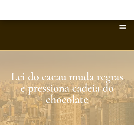
Lei do cacau muda regras
e pressiona cadeia do
chocolate