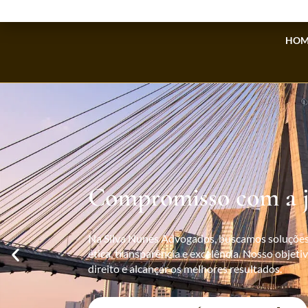
HOM
Compromisso com a j
Na Silva Nunes Advogados, buscamos soluções 
ética, transparência e excelência. Nosso objeti
direito e alcançar os melhores resultados.