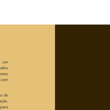
, um
balho
emos
, com
ão de
ação.
 para