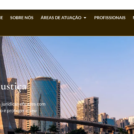
E
SOBRE NÓS
ÁREAS DE ATUAÇÃO
PROFISSIONAIS
ustiça
jurídicas eficazes com
vo é proteger o seu