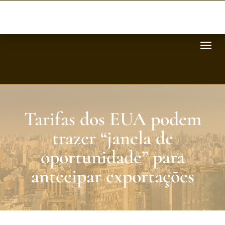
Tarifas dos EUA podem
trazer “janela de
oportunidade” para
antecipar exportações