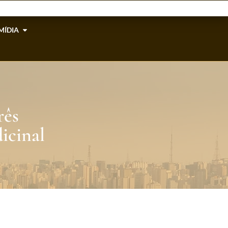
MÍDIA
rês
icinal