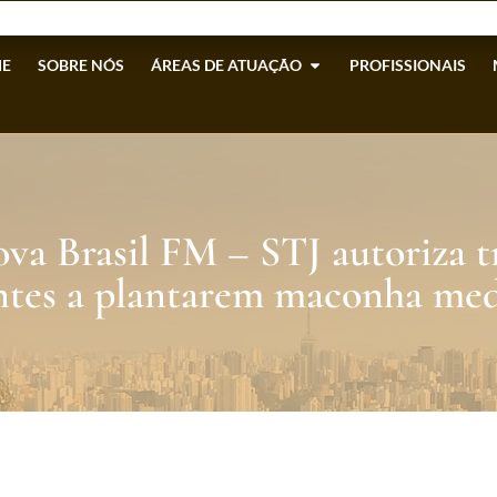
E
SOBRE NÓS
ÁREAS DE ATUAÇÃO
PROFISSIONAIS
va Brasil FM – STJ autoriza t
ntes a plantarem maconha med