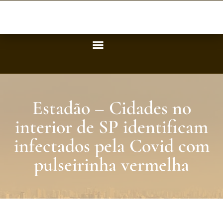
Estadão – Cidades no
interior de SP identificam
infectados pela Covid com
pulseirinha vermelha