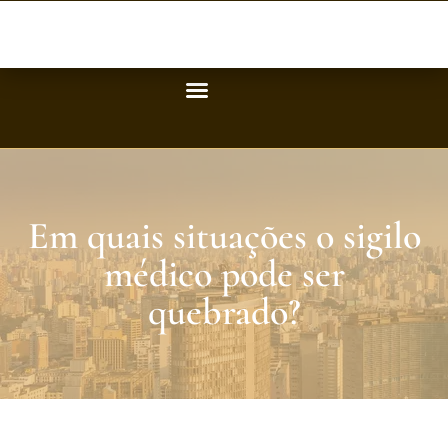
Em quais situações o sigilo
médico pode ser
quebrado?