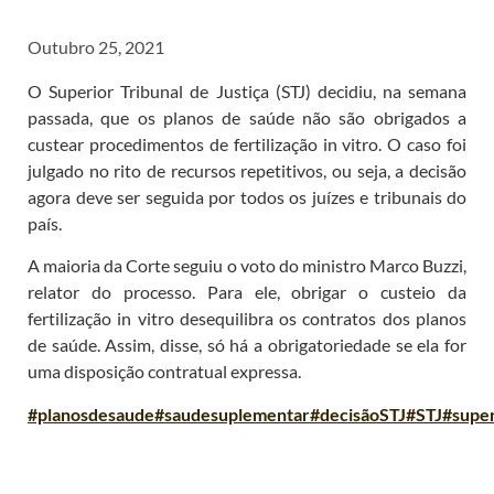
Outubro 25, 2021
O Superior Tribunal de Justiça (STJ) decidiu, na semana
passada, que os planos de saúde não são obrigados a
custear procedimentos de fertilização in vitro. O caso foi
julgado no rito de recursos repetitivos, ou seja, a decisão
agora deve ser seguida por todos os juízes e tribunais do
país.
A maioria da Corte seguiu o voto do ministro Marco Buzzi,
relator do processo. Para ele, obrigar o custeio da
fertilização in vitro desequilibra os contratos dos planos
de saúde. Assim, disse, só há a obrigatoriedade se ela for
uma disposição contratual expressa.
#planosdesaude
#saudesuplementar
#decisãoSTJ
#STJ
#super