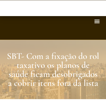
SBT- Com a fixação do rol
taxativo os planos de
saúde ficam desobrigados
a cobrir itens fora da lista