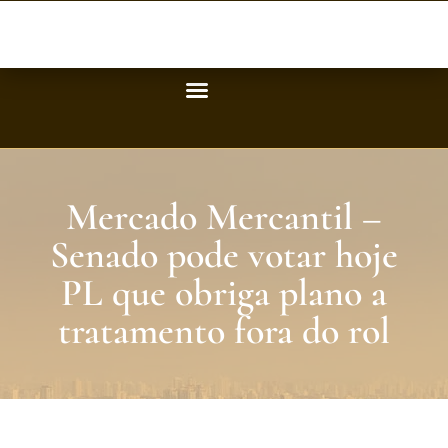
Mercado Mercantil –
Senado pode votar hoje
PL que obriga plano a
tratamento fora do rol