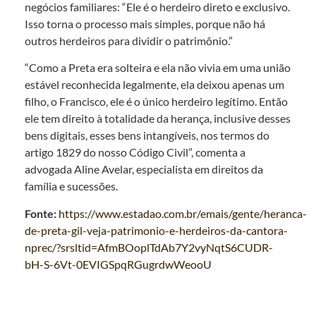
negócios familiares: “Ele é o herdeiro direto e exclusivo.
Isso torna o processo mais simples, porque não há
outros herdeiros para dividir o patrimônio.”
“Como a Preta era solteira e ela não vivia em uma união
estável reconhecida legalmente, ela deixou apenas um
filho, o Francisco, ele é o único herdeiro legítimo. Então
ele tem direito à totalidade da herança, inclusive desses
bens digitais, esses bens intangíveis, nos termos do
artigo 1829 do nosso Código Civil”, comenta a
advogada Aline Avelar, especialista em direitos da
família e sucessões.
Fonte:
https://www.estadao.com.br/emais/gente/heranca-
de-preta-gil-veja-patrimonio-e-herdeiros-da-cantora-
nprec/?srsltid=AfmBOoplTdAb7Y2vyNqtS6CUDR-
bH-S-6Vt-0EVIGSpqRGugrdwWeooU