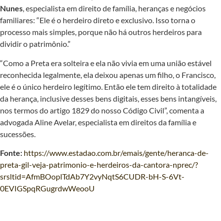
Nunes
, especialista em direito de família, heranças e negócios
familiares: “Ele é o herdeiro direto e exclusivo. Isso torna o
processo mais simples, porque não há outros herdeiros para
dividir o patrimônio.”
“Como a Preta era solteira e ela não vivia em uma união estável
reconhecida legalmente, ela deixou apenas um filho, o Francisco,
ele é o único herdeiro legítimo. Então ele tem direito à totalidade
da herança, inclusive desses bens digitais, esses bens intangíveis,
nos termos do artigo 1829 do nosso Código Civil”, comenta a
advogada Aline Avelar, especialista em direitos da família e
sucessões.
Fonte:
https://www.estadao.com.br/emais/gente/heranca-de-
preta-gil-veja-patrimonio-e-herdeiros-da-cantora-nprec/?
srsltid=AfmBOoplTdAb7Y2vyNqtS6CUDR-bH-S-6Vt-
0EVIGSpqRGugrdwWeooU