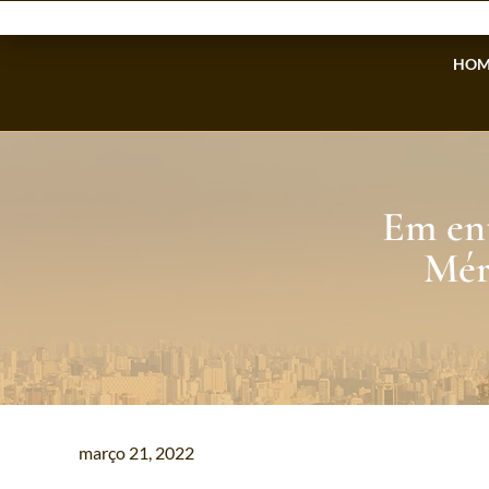
HOM
Em ent
Mér
março 21, 2022