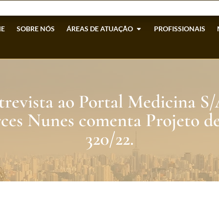
E
SOBRE NÓS
ÁREAS DE ATUAÇÃO
PROFISSIONAIS
revista ao Portal Medicina S/
ces Nunes comenta Projeto de
320/22.