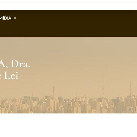
MÍDIA
A, Dra.
 Lei