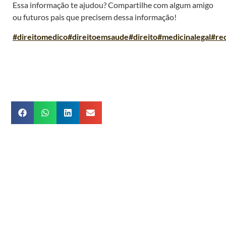
Essa informação te ajudou? Compartilhe com algum amigo
ou futuros pais que precisem dessa informação!
#direitomedico
#direitoemsaude
#direito
#medicinalegal
#re